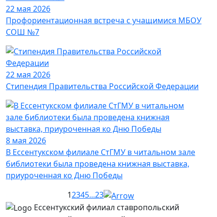
22 мая 2026
Профориентационная встреча с учащимися МБОУ
СОШ №7
22 мая 2026
Стипендия Правительства Российской Федерации
8 мая 2026
В Ессентукском филиале СтГМУ в читальном зале
библиотеки была проведена книжная выставка,
приуроченная ко Дню Победы
1
2
3
4
5
...
23
Ессентукский филиал ставропольский