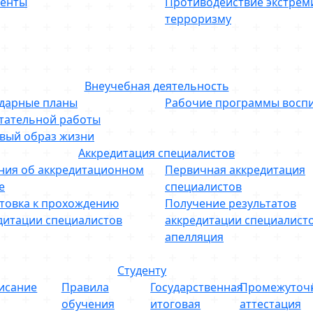
енты
Противодействие экстрем
терроризму
Внеучебная деятельность
дарные планы
Рабочие программы восп
тательной работы
вый образ жизни
Аккредитация специалистов
ния об аккредитационном
Первичная аккредитация
е
специалистов
товка к прохождению
Получение результатов
дитации специалистов
аккредитации специалисто
апелляция
Студенту
исание
Правила
Государственная
Промежуточ
обучения
итоговая
аттестация