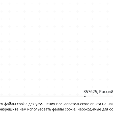
357625, Росси
Ставропольск
й
г. Ессентуки, у
м файлы cookie для улучшения пользовательского опыта на на
ерситет
разрешите нам использовать файлы cookie, необходимые для о
123