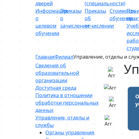
дверей
(специальности)
Информация
Приказы
Приказы
Стоимость
Прои
о
о
об
обучения
прак
целевом
зачислении
отчислении
Учеб
обучении
иссл
рабо
студ
Главная
Филиал
Управление, отделы и слу
Уп
Сведения об
образовательной
организации
Доступная среда
Политика в отношении
О
обработки персональных
у
данных
Управление, отделы и
службы
Органы управления