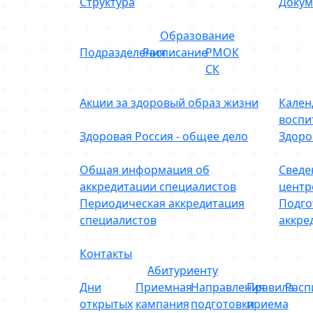
Структура
Докум
Образование
Подразделения
Расписание
РМОК
СК
Акции за здоровый образ жизни
Кален
воспи
Здоровая Россия - общее дело
Здоро
Общая информация об
Сведе
аккредитации специалистов
центр
Периодическая аккредитация
Подго
специалистов
аккре
Контакты
Абитуриенту
Дни
Приемная
Направления
Правила
Расп
открытых
кампания
подготовки
приема