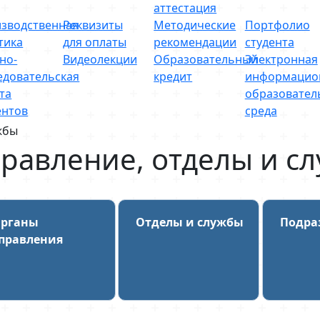
аттестация
зводственная
Реквизиты
Методические
Портфолио
тика
для оплаты
рекомендации
студента
но-
Видеолекции
Образовательный
Электронная
едовательская
кредит
информацио
та
образовател
ентов
среда
жбы
равление, отделы и с
рганы
Отделы и службы
Подра
правления