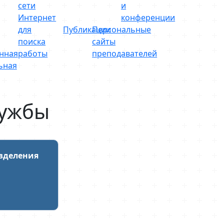
сети
и
Интернет
конференции
для
Публикации
Персональные
поиска
сайты
нная
работы
преподавателей
ьная
лужбы
зделения