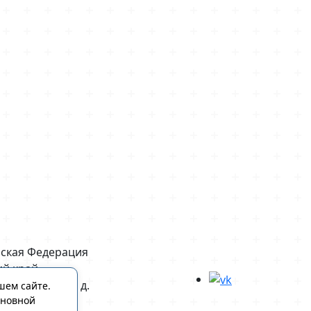
йская Федерация
ий край
л. Пятигорская, д.
шем сайте.
сновной