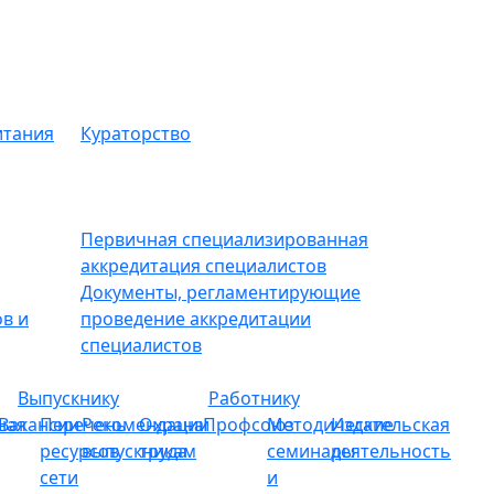
итания
Кураторство
Первичная специализированная
аккредитация специалистов
Документы, регламентирующие
в и
проведение аккредитации
специалистов
Выпускнику
Работнику
ная
Вакансии
Перечень
Рекомендации
Охрана
Профсоюз
Методические
Издательская
ресурсов
выпускникам
труда
семинары
деятельность
сети
и