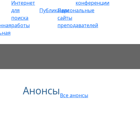
Интернет
конференции
для
Публикации
Персональные
поиска
сайты
нная
работы
преподавателей
ьная
Анонсы
Все анонсы