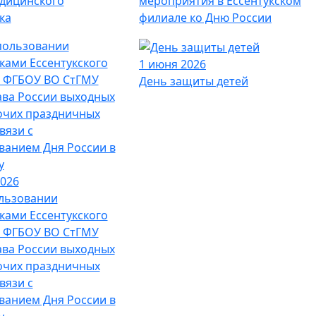
дицинского
мероприятия в Ессентукском
ка
филиале ко Дню России
1 июня 2026
День защиты детей
2026
льзовании
ками Ессентукского
 ФГБОУ ВО СтГМУ
ва России выходных
очих праздничных
связи с
ванием Дня России в