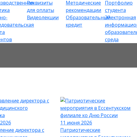
зводственная
Реквизиты
Методические
Портфолио
тика
для оплаты
рекомендации
студента
но-
Видеолекции
Образовательный
Электронная
едовательская
кредит
информацио
та
образовател
ентов
среда
 2026
11 июня 2026
ление директора с
Патриотические