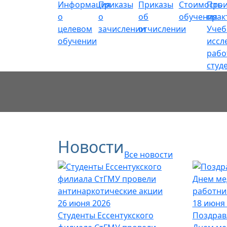
Информация
Приказы
Приказы
Стоимость
Прои
о
о
об
обучения
прак
целевом
зачислении
отчислении
Учеб
обучении
иссл
рабо
студ
Новости
Все новости
26 июня 2026
18 июня
Студенты Ессентукского
Поздрав