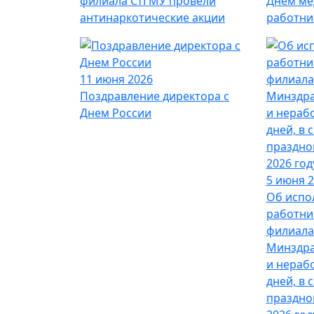
филиала СтГМУ провели
Днем ме
антинаркотические акции
работни
11 июня 2026
Поздравление директора с
Днем России
5 июня 
Об испо
работни
филиала
Минздра
и нераб
дней, в 
праздно