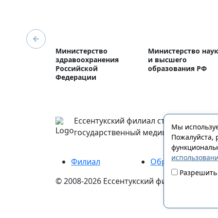
Министерство
Министерство нау
здравоохранения
и высшего
Российской
образования РФ
Федерации
Ессентукский филиал ставропольски
Мы используе
государственный медицинский унив
Пожалуйста, 
функциональн
использовани
Филиал
Образование
Разрешить 
© 2008-2026 Ессентукский филиал Ставро