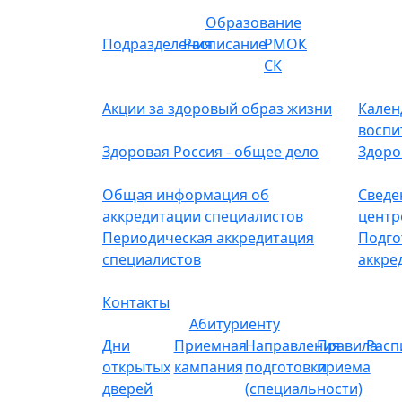
Образование
Подразделения
Расписание
РМОК
СК
Акции за здоровый образ жизни
Кален
воспи
Здоровая Россия - общее дело
Здоро
Общая информация об
Сведе
аккредитации специалистов
центр
Периодическая аккредитация
Подго
специалистов
аккре
Контакты
Абитуриенту
Дни
Приемная
Направления
Правила
Расп
открытых
кампания
подготовки
приема
дверей
(специальности)