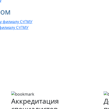
у
лом
 филиалу СтГМУ
Аккредитация
Д
специалистов
п