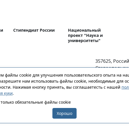
ки
Стипендиат России
Национальный
проект "Наука и
университеты"
357625, Росси
Ставропольск
й
г. Ессентуки, у
м файлы cookie для улучшения пользовательского опыта на на
ерситет
разрешите нам использовать файлы cookie, необходимые для о
123
ости. Нажимая кнопку принять, вы соглашаетесть с нашей
пол
essentFil@stgm
я куки
.
Внеучебная деятельность
Аккреди
только обязательные файлы cookie
польский государственный медицинский университет
Хорошо