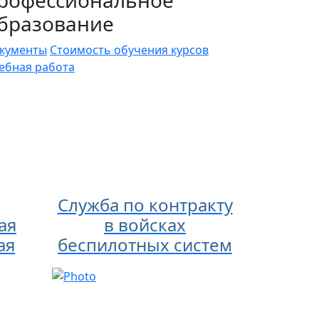
бразование
кументы
Стоимость обучения курсов
ебная работа
Служба по контракту
ая
в войсках
ая
беспилотных систем