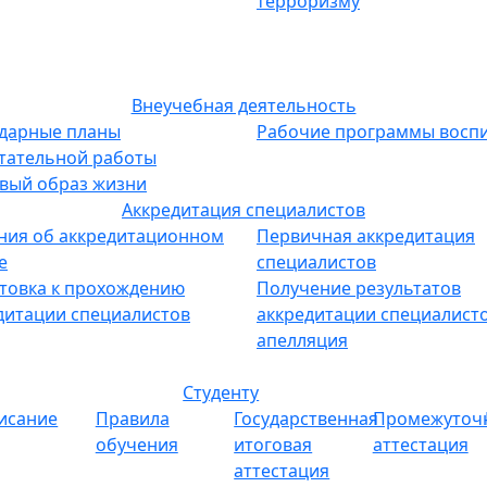
терроризму
Внеучебная деятельность
дарные планы
Рабочие программы восп
тательной работы
вый образ жизни
Аккредитация специалистов
ния об аккредитационном
Первичная аккредитация
е
специалистов
товка к прохождению
Получение результатов
дитации специалистов
аккредитации специалисто
апелляция
Студенту
исание
Правила
Государственная
Промежуточ
обучения
итоговая
аттестация
аттестация