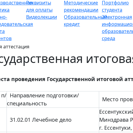
зводственная
Реквизиты
Методические
Портфолио
тика
для оплаты
рекомендации
студента
но-
Видеолекции
Образовательный
Электронная
едовательская
кредит
информацио
та
образовател
ентов
среда
я аттестация
сударственная итогова
ста проведения Государственной итоговой ат
п/
Направление подготовки/
Место прове
специальность
Ессентукски
31.02.01 Лечебное дело
Минздрава 
г. Ессентуки,