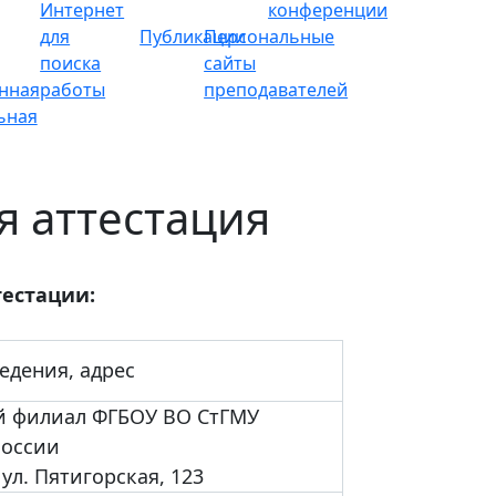
Интернет
конференции
для
Публикации
Персональные
поиска
сайты
нная
работы
преподавателей
ьная
я аттестация
тестации:
дения, адрес
й филиал ФГБОУ ВО СтГМУ
России
 ул. Пятигорская, 123