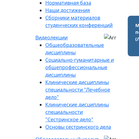
Нормативная база
Наши достижения
Сборники материалов
студенческих конференций
М
п
Видеолекции
(
Общеобразовательные
дисциплины
Социально-гуманитарные и
общепрофессиональные
дисциплины
Клинические дисциплины
специальности "Лечебное
дело"
Клинические дисциплины
специальности
"Сестринское дело"
Основы сестринского дела