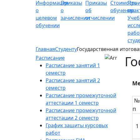
Информация
Приказы
Приказы
Стоимость
Прои
о
о
об
обучения
прак
целевом
зачислении
отчислении
Учеб
обучении
иссл
рабо
студ
Главная
Студенту
Государственная итогова
Го
Расписание
Расписание занятий 1
семестр
Расписание занятий 2
Ме
семестр
Расписание промежуточной
№ 
аттестации 1 семестр
п
Расписание промежуточной
аттестации 2 семестр
График защиты курсовых
1
работ