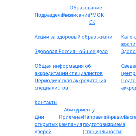
Образование
Подразделения
Расписание
РМОК
СК
Акции за здоровый образ жизни
Кален
воспи
Здоровая Россия - общее дело
Здоро
Общая информация об
Сведе
аккредитации специалистов
центр
Периодическая аккредитация
Подго
специалистов
аккре
Контакты
Абитуриенту
Дни
Приемная
Направления
Правила
Расп
открытых
кампания
подготовки
приема
дверей
(специальности)