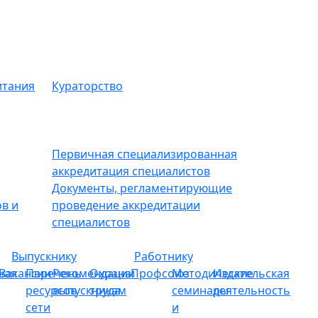
итания
Кураторство
Первичная специализированная
аккредитация специалистов
Документы, регламентирующие
в и
проведение аккредитации
специалистов
Выпускнику
Работнику
ная
Вакансии
Перечень
Рекомендации
Охрана
Профсоюз
Методические
Издательская
ресурсов
выпускникам
труда
семинары
деятельность
сети
и